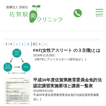
toggle
naviga
3 / 4
«
1
2
3
4
»
FAT(女性アスリート の３主徴)とは
2018年11月28日
1997年にアメリカスポーツ医学会が […]
平成30年度佐賀県教育委員会免許法
認定講習実施要項と講座一覧表
2018年6月14日
平成30年度佐賀県教育委員会免許法認定講習実施要
項 […]