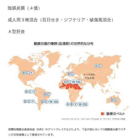
髄膜炎菌（４価）
成人用３種混合（百日せき・ジフテリア・破傷風混合）
Ａ型肝炎