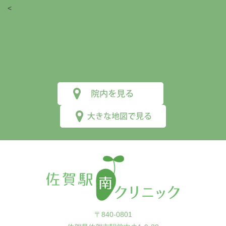
<
〒840-0801