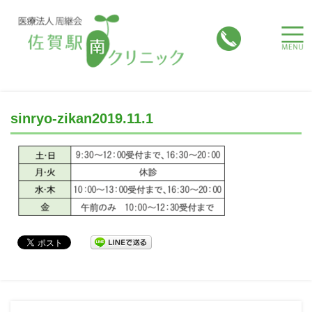
toggle
naviga
sinryo-zikan2019.11.1