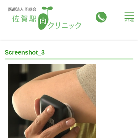
toggle
naviga
Screenshot_3